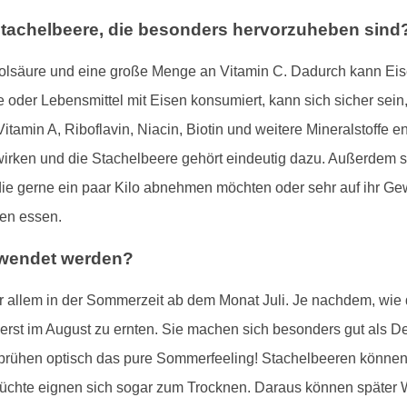
Stachelbeere, die besonders hervorzuheben sind
Folsäure und eine große Menge an Vitamin C. Dadurch kann E
 oder Lebensmittel mit Eisen konsumiert, kann sich sicher sein
amin A, Riboflavin, Niacin, Biotin und weitere Mineralstoffe en
swirken und die Stachelbeere gehört eindeutig dazu. Außerdem 
ie gerne ein paar Kilo abnehmen möchten oder sehr auf ihr Ge
en essen.
rwendet werden?
 allem in der Sommerzeit ab dem Monat Juli. Je nachdem, wie d
erst im August zu ernten. Sie machen sich besonders gut als D
rühen optisch das pure Sommerfeeling! Stachelbeeren können
 Früchte eignen sich sogar zum Trocknen. Daraus können späte